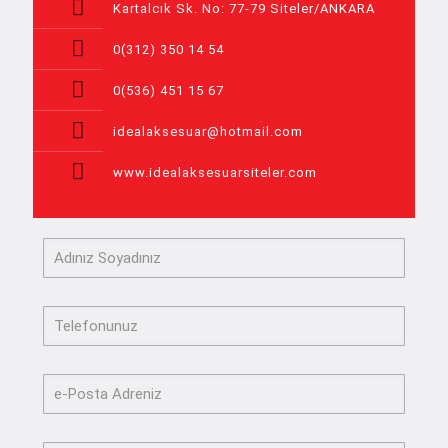
Kartalcık Sk. No: 77-79 Siteler/ANKARA
0(312) 350 14 54
0(536) 451 15 67
idealaksesuar@hotmail.com
www.idealaksesuarsiteler.com